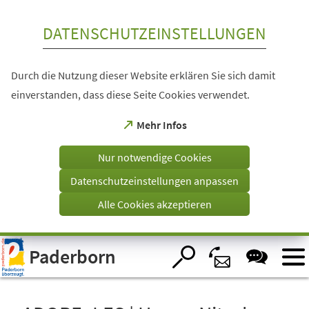
Inhalt anspringen
DATENSCHUTZEINSTELLUNGEN
Durch die Nutzung dieser Website erklären Sie sich damit
einverstanden, dass diese Seite Cookies verwendet.
(Öffnet
Mehr Infos
in
einem
Nur notwendige Cookies
neuen
Tab)
Datenschutzeinstellungen anpassen
Alle Cookies akzeptieren
Visuelle
Paderborn
Assistenzsoftware
öffnen.