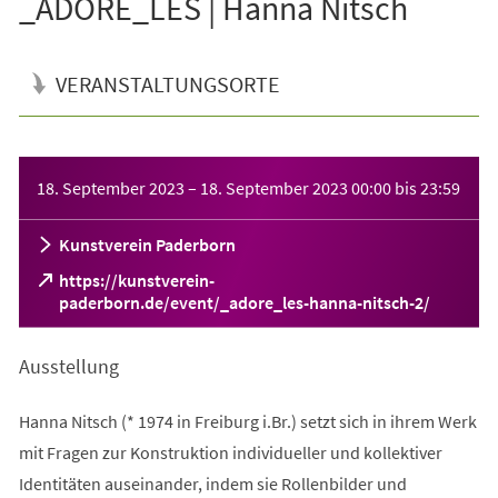
_ADORE_LES | Hanna Nitsch
VERANSTALTUNGSORTE
Veranstaltungsinformationen
18. September 2023
–
18. September 2023
00:00
bis
23:59
Kunstverein Paderborn
https://kunstverein-
(Öffnet
paderborn.de/event/_adore_les-hanna-nitsch-2/
in
einem
Ausstellung
neuen
Tab)
Hanna Nitsch (* 1974 in Freiburg i.Br.) setzt sich in ihrem Werk
mit Fragen zur Konstruktion individueller und kollektiver
Identitäten auseinander, indem sie Rollenbilder und