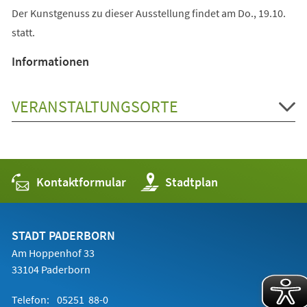
Der Kunstgenuss zu dieser Ausstellung findet am Do., 19.10.
statt.
Informationen
VERANSTALTUNGSORTE
Kontaktformular
(Öffnet
Stadtplan
in
einem
neuen
Tab)
STADT PADERBORN
Am Hoppenhof 33
33104 Paderborn
Telefon:
05251 88-0