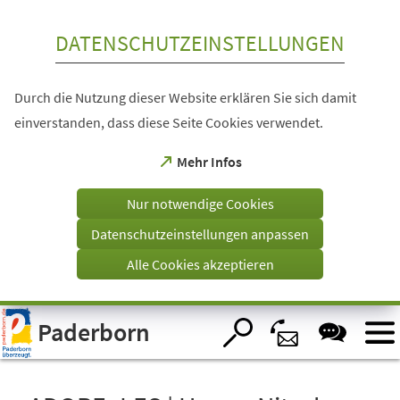
Inhalt anspringen
DATENSCHUTZEINSTELLUNGEN
Durch die Nutzung dieser Website erklären Sie sich damit
einverstanden, dass diese Seite Cookies verwendet.
(Öffnet
Mehr Infos
in
einem
Nur notwendige Cookies
neuen
Tab)
Datenschutzeinstellungen anpassen
Alle Cookies akzeptieren
Visuelle
Paderborn
Assistenzsoftware
öffnen.