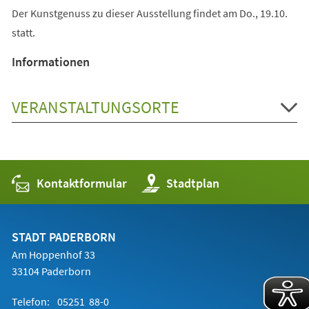
Der Kunstgenuss zu dieser Ausstellung findet am Do., 19.10.
statt.
Informationen
VERANSTALTUNGSORTE
Kontaktformular
(Öffnet
Stadtplan
in
einem
neuen
Tab)
STADT PADERBORN
Am Hoppenhof 33
33104 Paderborn
Telefon:
05251 88-0