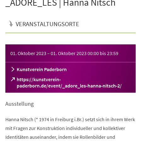
_ADORE_LES | Hanna Nitsch
VERANSTALTUNGSORTE
Veranstaltungsinformationen
01. Oktober 2023
–
01. Oktober 2023
00:00
bis
23:59
Kunstverein Paderborn
https://kunstverein-
(Öffnet
paderborn.de/event/_adore_les-hanna-nitsch-2/
in
einem
Ausstellung
neuen
Tab)
Hanna Nitsch (* 1974 in Freiburg i.Br.) setzt sich in ihrem Werk
mit Fragen zur Konstruktion individueller und kollektiver
Identitäten auseinander, indem sie Rollenbilder und