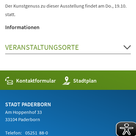
Der Kunstgenuss zu dieser Ausstellung findet am Do., 19.10.
statt.
Informationen
VERANSTALTUNGSORTE
Kontaktformular
(Öffnet
Stadtplan
in
einem
neuen
Tab)
STADT PADERBORN
Am Hoppenhof 33
33104 Paderborn
Telefon:
05251 88-0