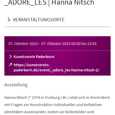
_ADORE_LES | Hanna Nitsch
VERANSTALTUNGSORTE
Veranstaltungsinformationen
07. Oktober 2023
–
07. Oktober 2023
00:00
bis
23:59
Kunstverein Paderborn
https://kunstverein-
(Öffnet
paderborn.de/event/_adore_les-hanna-nitsch-2/
in
einem
Ausstellung
neuen
Tab)
Hanna Nitsch (* 1974 in Freiburg i.Br.) setzt sich in ihrem Werk
mit Fragen zur Konstruktion individueller und kollektiver
Identitäten auseinander, indem sie Rollenbilder und