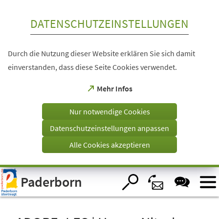
Inhalt anspringen
DATENSCHUTZEINSTELLUNGEN
Durch die Nutzung dieser Website erklären Sie sich damit
einverstanden, dass diese Seite Cookies verwendet.
(Öffnet
Mehr Infos
in
einem
Nur notwendige Cookies
neuen
Tab)
Datenschutzeinstellungen anpassen
Alle Cookies akzeptieren
Visuelle
Paderborn
Assistenzsoftware
öffnen.