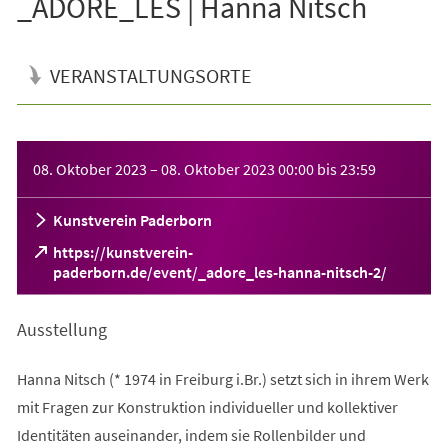
_ADORE_LES | Hanna Nitsch
VERANSTALTUNGSORTE
Veranstaltungsinformationen
08. Oktober 2023
–
08. Oktober 2023
00:00
bis
23:59
Kunstverein Paderborn
https://kunstverein-
(Öffnet
paderborn.de/event/_adore_les-hanna-nitsch-2/
in
einem
Ausstellung
neuen
Tab)
Hanna Nitsch (* 1974 in Freiburg i.Br.) setzt sich in ihrem Werk
mit Fragen zur Konstruktion individueller und kollektiver
Identitäten auseinander, indem sie Rollenbilder und