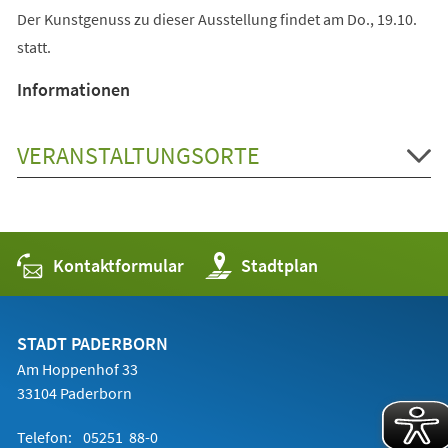
Der Kunstgenuss zu dieser Ausstellung findet am Do., 19.10.
statt.
Informationen
VERANSTALTUNGSORTE
Kontaktformular
(Öffnet
Stadtplan
in
einem
neuen
Tab)
STADT PADERBORN
Am Hoppenhof 33
33104 Paderborn
Telefon:
05251 88-0