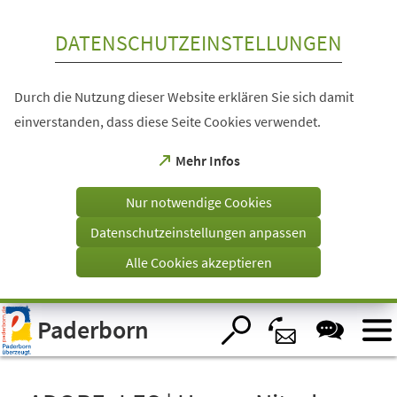
Inhalt anspringen
DATENSCHUTZEINSTELLUNGEN
Durch die Nutzung dieser Website erklären Sie sich damit
einverstanden, dass diese Seite Cookies verwendet.
(Öffnet
Mehr Infos
in
einem
Nur notwendige Cookies
neuen
Tab)
Datenschutzeinstellungen anpassen
Alle Cookies akzeptieren
Visuelle
Paderborn
Assistenzsoftware
öffnen.