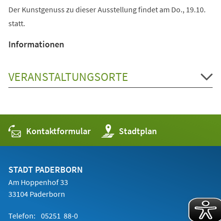
Der Kunstgenuss zu dieser Ausstellung findet am Do., 19.10.
statt.
Informationen
VERANSTALTUNGSORTE
Kontaktformular
(Öffnet
Stadtplan
in
einem
neuen
Tab)
STADT PADERBORN
Am Hoppenhof 33
33104 Paderborn
Telefon:
05251 88-0