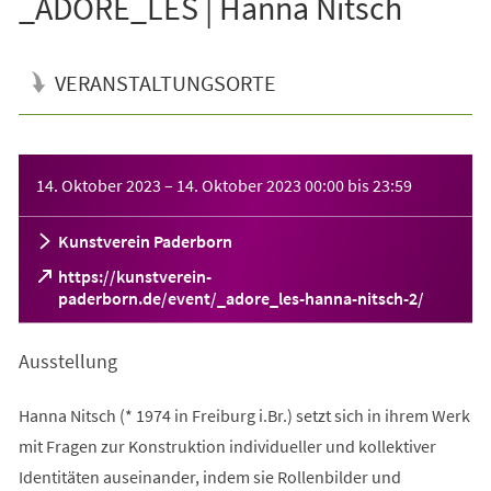
_ADORE_LES | Hanna Nitsch
VERANSTALTUNGSORTE
Veranstaltungsinformationen
14. Oktober 2023
–
14. Oktober 2023
00:00
bis
23:59
Kunstverein Paderborn
https://kunstverein-
(Öffnet
paderborn.de/event/_adore_les-hanna-nitsch-2/
in
einem
Ausstellung
neuen
Tab)
Hanna Nitsch (* 1974 in Freiburg i.Br.) setzt sich in ihrem Werk
mit Fragen zur Konstruktion individueller und kollektiver
Identitäten auseinander, indem sie Rollenbilder und