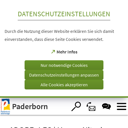
Inhalt anspringen
DATENSCHUTZEINSTELLUNGEN
Durch die Nutzung dieser Website erklären Sie sich damit
einverstanden, dass diese Seite Cookies verwendet.
(Öffnet
Mehr Infos
in
einem
Nur notwendige Cookies
neuen
Tab)
Datenschutzeinstellungen anpassen
Alle Cookies akzeptieren
Visuelle
Paderborn
Assistenzsoftware
öffnen.