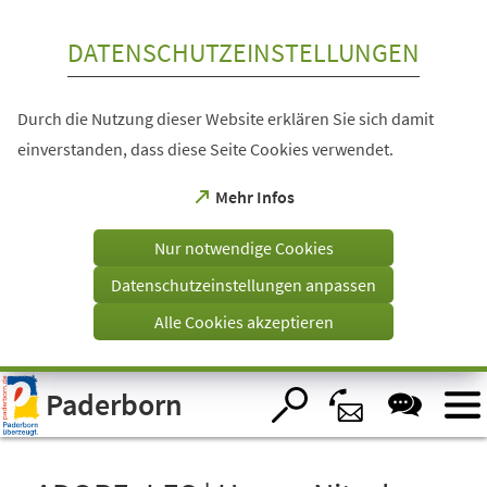
Inhalt anspringen
DATENSCHUTZEINSTELLUNGEN
Durch die Nutzung dieser Website erklären Sie sich damit
einverstanden, dass diese Seite Cookies verwendet.
(Öffnet
Mehr Infos
in
einem
Nur notwendige Cookies
neuen
Tab)
Datenschutzeinstellungen anpassen
Alle Cookies akzeptieren
Visuelle
Paderborn
Assistenzsoftware
öffnen.