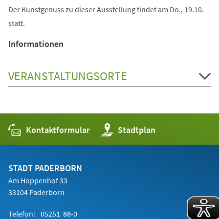
Der Kunstgenuss zu dieser Ausstellung findet am Do., 19.10.
statt.
Informationen
VERANSTALTUNGSORTE
Kontaktformular
(Öffnet
Stadtplan
in
einem
neuen
Tab)
STADT PADERBORN
Am Hoppenhof 33
33104 Paderborn
Telefon:
05251 88-0