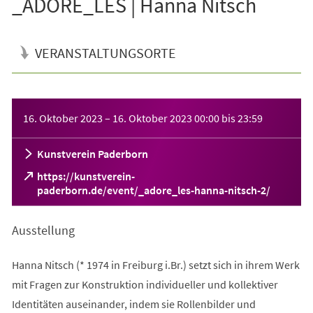
_ADORE_LES | Hanna Nitsch
VERANSTALTUNGSORTE
Veranstaltungsinformationen
16. Oktober 2023
–
16. Oktober 2023
00:00
bis
23:59
Kunstverein Paderborn
https://kunstverein-
(Öffnet
paderborn.de/event/_adore_les-hanna-nitsch-2/
in
einem
Ausstellung
neuen
Tab)
Hanna Nitsch (* 1974 in Freiburg i.Br.) setzt sich in ihrem Werk
mit Fragen zur Konstruktion individueller und kollektiver
Identitäten auseinander, indem sie Rollenbilder und