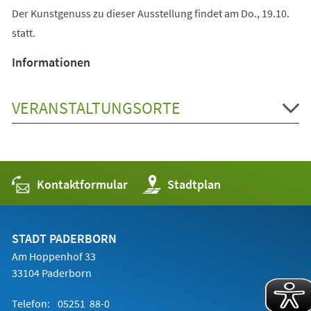
Der Kunstgenuss zu dieser Ausstellung findet am Do., 19.10.
statt.
Informationen
VERANSTALTUNGSORTE
Kontaktformular
(Öffnet
Stadtplan
in
einem
neuen
Tab)
STADT PADERBORN
Am Hoppenhof 33
33104 Paderborn
Telefon:
05251 88-0