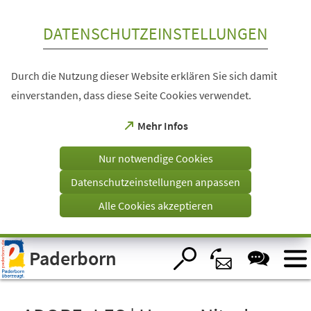
Inhalt anspringen
DATENSCHUTZEINSTELLUNGEN
Durch die Nutzung dieser Website erklären Sie sich damit
einverstanden, dass diese Seite Cookies verwendet.
(Öffnet
Mehr Infos
in
einem
Nur notwendige Cookies
neuen
Tab)
Datenschutzeinstellungen anpassen
Alle Cookies akzeptieren
Visuelle
Paderborn
Assistenzsoftware
öffnen.