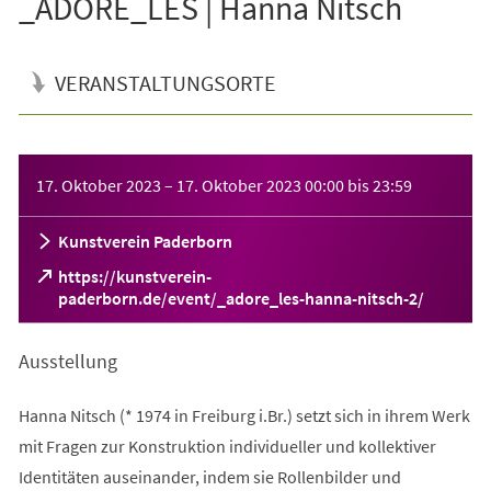
_ADORE_LES | Hanna Nitsch
VERANSTALTUNGSORTE
Veranstaltungsinformationen
17. Oktober 2023
–
17. Oktober 2023
00:00
bis
23:59
Kunstverein Paderborn
https://kunstverein-
(Öffnet
paderborn.de/event/_adore_les-hanna-nitsch-2/
in
einem
Ausstellung
neuen
Tab)
Hanna Nitsch (* 1974 in Freiburg i.Br.) setzt sich in ihrem Werk
mit Fragen zur Konstruktion individueller und kollektiver
Identitäten auseinander, indem sie Rollenbilder und