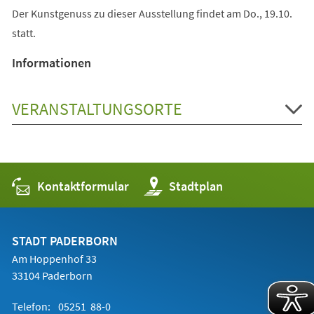
Der Kunstgenuss zu dieser Ausstellung findet am Do., 19.10.
statt.
Informationen
VERANSTALTUNGSORTE
Kontaktformular
(Öffnet
Stadtplan
in
einem
neuen
Tab)
STADT PADERBORN
Am Hoppenhof 33
33104 Paderborn
Telefon:
05251 88-0