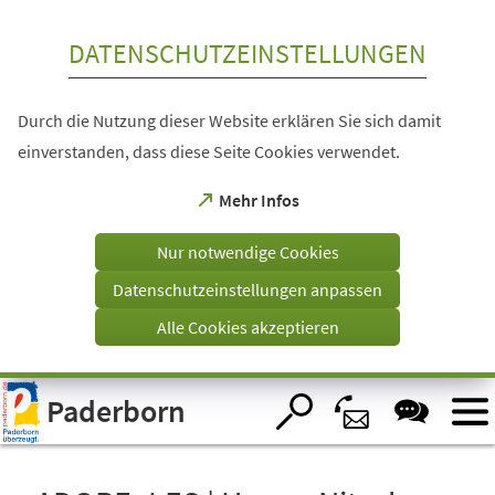
Inhalt anspringen
DATENSCHUTZEINSTELLUNGEN
Durch die Nutzung dieser Website erklären Sie sich damit
einverstanden, dass diese Seite Cookies verwendet.
(Öffnet
Mehr Infos
in
einem
Nur notwendige Cookies
neuen
Tab)
Datenschutzeinstellungen anpassen
Alle Cookies akzeptieren
Visuelle
Paderborn
Assistenzsoftware
öffnen.