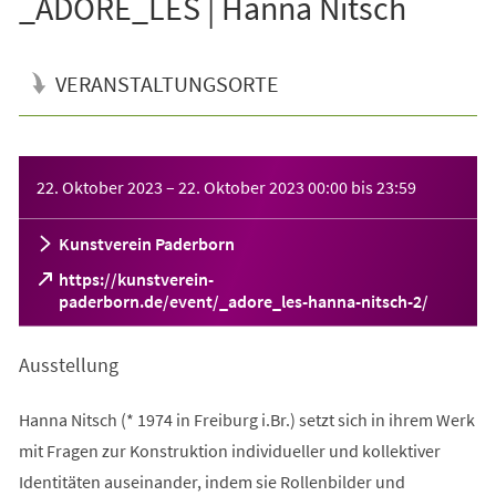
_ADORE_LES | Hanna Nitsch
VERANSTALTUNGSORTE
Veranstaltungsinformationen
22. Oktober 2023
–
22. Oktober 2023
00:00
bis
23:59
Kunstverein Paderborn
https://kunstverein-
(Öffnet
paderborn.de/event/_adore_les-hanna-nitsch-2/
in
einem
Ausstellung
neuen
Tab)
Hanna Nitsch (* 1974 in Freiburg i.Br.) setzt sich in ihrem Werk
mit Fragen zur Konstruktion individueller und kollektiver
Identitäten auseinander, indem sie Rollenbilder und