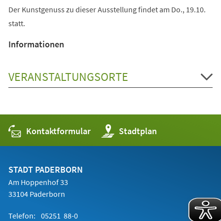
Der Kunstgenuss zu dieser Ausstellung findet am Do., 19.10.
statt.
Informationen
VERANSTALTUNGSORTE
Kontaktformular
(Öffnet
Stadtplan
in
einem
neuen
Tab)
STADT PADERBORN
Am Hoppenhof 33
33104 Paderborn
Telefon:
05251 88-0