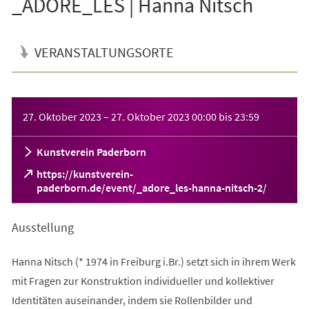
_ADORE_LES | Hanna Nitsch
VERANSTALTUNGSORTE
Veranstaltungsinformationen
27. Oktober 2023
–
27. Oktober 2023
00:00
bis
23:59
Kunstverein Paderborn
https://kunstverein-
(Öffnet
paderborn.de/event/_adore_les-hanna-nitsch-2/
in
einem
Ausstellung
neuen
Tab)
Hanna Nitsch (* 1974 in Freiburg i.Br.) setzt sich in ihrem Werk
mit Fragen zur Konstruktion individueller und kollektiver
Identitäten auseinander, indem sie Rollenbilder und