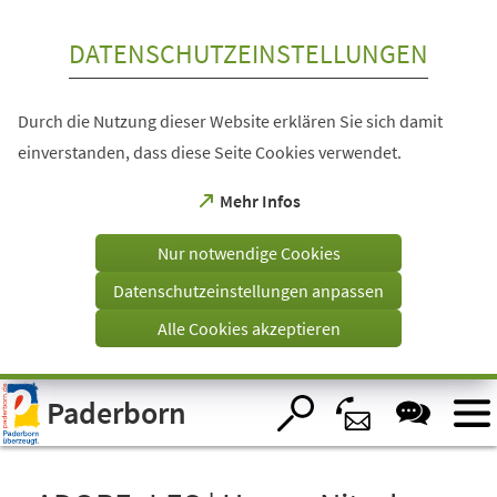
Inhalt anspringen
DATENSCHUTZEINSTELLUNGEN
Durch die Nutzung dieser Website erklären Sie sich damit
einverstanden, dass diese Seite Cookies verwendet.
(Öffnet
Mehr Infos
in
einem
Nur notwendige Cookies
neuen
Tab)
Datenschutzeinstellungen anpassen
Alle Cookies akzeptieren
Visuelle
Paderborn
Assistenzsoftware
öffnen.