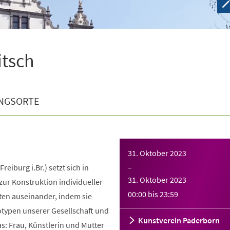
tsch
NGSORTE
31. Oktober 2023
reiburg i.Br.) setzt sich in
–
31. Oktober 2023
ur Konstruktion individueller
00:00
bis
23:59
äten auseinander, indem sie
otypen unserer Gesellschaft und
Kunstverein Paderborn
as: Frau, Künstlerin und Mutter