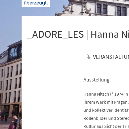
+
1
_ADORE_LES | Hanna Ni
VERANSTALTU
Ausstellung
Veranstaltungsinformationen
Hanna Nitsch (* 1974 in F
ihrem Werk mit Fragen z
und kollektiver Identit
Rollenbilder und Stere
Kultur aus Sicht der Tri