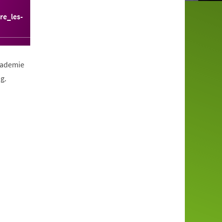
re_les-
Akademie
g.