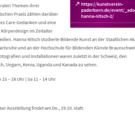
https://kunstverein-
tralen Themen ihrer
paderborn.de/event/_ado
ischen Praxis zählen darüber
(Öffnet
hanna-nitsch-2/
in
des Care-Gedanken und eine
einem
Körperdesign im Zeitalter
neuen
Medien. Hanna Nitsch studierte Bildende Kunst an der Staatlichen 
Tab)
arlsruhe und an der Hochschule für Bildenden Künste Braunschwei
tografien und Installationen waren zuletzt in der Schweiz, den
ch, Ungarn, Kenia, Uganda und Kanada zu sehen.
So 15 – 18 Uhr | Sa 11 – 14 Uhr
er Ausstellung findet am Do., 19.10. statt.