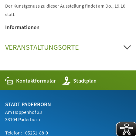
Der Kunstgenuss zu dieser Ausstellung findet am Do., 19.10.
statt.
Informationen
VERANSTALTUNGSORTE
Kontaktformular
(Öffnet
Stadtplan
in
einem
neuen
Tab)
STADT PADERBORN
Am Hoppenhof 33
33104 Paderborn
Telefon:
05251 88-0