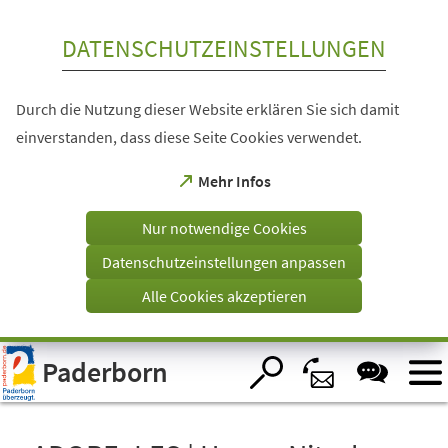
Inhalt anspringen
DATENSCHUTZEINSTELLUNGEN
Durch die Nutzung dieser Website erklären Sie sich damit
einverstanden, dass diese Seite Cookies verwendet.
(Öffnet
Mehr Infos
in
einem
Nur notwendige Cookies
neuen
Tab)
Datenschutzeinstellungen anpassen
Alle Cookies akzeptieren
Visuelle
Paderborn
Assistenzsoftware
öffnen.