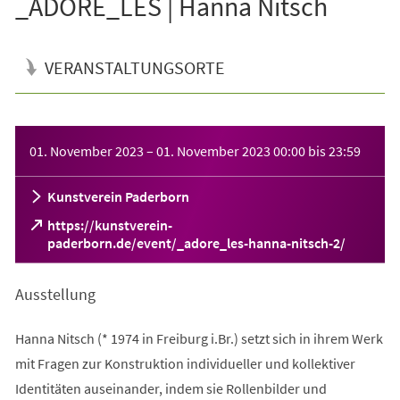
_ADORE_LES | Hanna Nitsch
VERANSTALTUNGSORTE
Veranstaltungsinformationen
01. November 2023
–
01. November 2023
00:00
bis
23:59
Kunstverein Paderborn
https://kunstverein-
(Öffnet
paderborn.de/event/_adore_les-hanna-nitsch-2/
in
einem
Ausstellung
neuen
Tab)
Hanna Nitsch (* 1974 in Freiburg i.Br.) setzt sich in ihrem Werk
mit Fragen zur Konstruktion individueller und kollektiver
Identitäten auseinander, indem sie Rollenbilder und