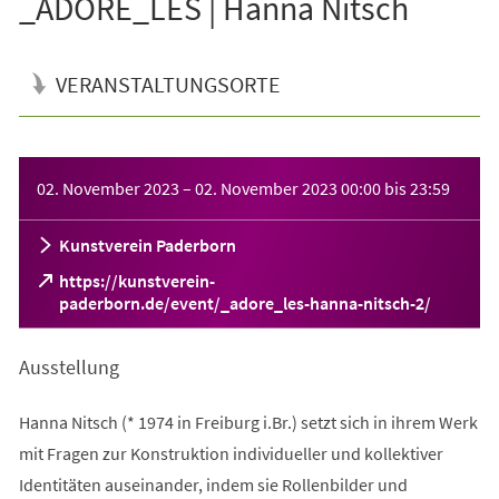
_ADORE_LES | Hanna Nitsch
VERANSTALTUNGSORTE
Veranstaltungsinformationen
02. November 2023
–
02. November 2023
00:00
bis
23:59
Kunstverein Paderborn
https://kunstverein-
(Öffnet
paderborn.de/event/_adore_les-hanna-nitsch-2/
in
einem
Ausstellung
neuen
Tab)
Hanna Nitsch (* 1974 in Freiburg i.Br.) setzt sich in ihrem Werk
mit Fragen zur Konstruktion individueller und kollektiver
Identitäten auseinander, indem sie Rollenbilder und