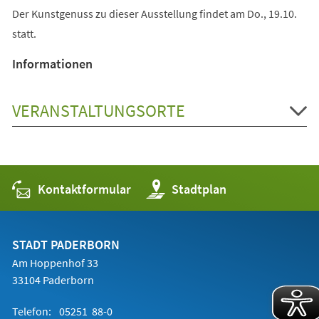
Der Kunstgenuss zu dieser Ausstellung findet am Do., 19.10.
statt.
Informationen
VERANSTALTUNGSORTE
Kontaktformular
(Öffnet
Stadtplan
in
einem
neuen
Tab)
STADT PADERBORN
Am Hoppenhof 33
33104 Paderborn
Telefon:
05251 88-0