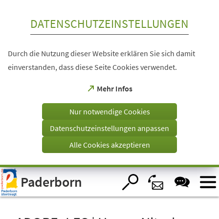
Inhalt anspringen
DATENSCHUTZEINSTELLUNGEN
Durch die Nutzung dieser Website erklären Sie sich damit
einverstanden, dass diese Seite Cookies verwendet.
(Öffnet
Mehr Infos
in
einem
Nur notwendige Cookies
neuen
Tab)
Datenschutzeinstellungen anpassen
Alle Cookies akzeptieren
Visuelle
Paderborn
Assistenzsoftware
öffnen.