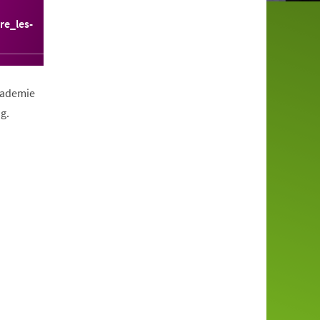
re_les-
Akademie
g.