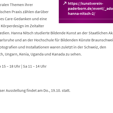
https://kunstverein-
tralen Themen ihrer
paderborn.de/event/_ado
ischen Praxis zählen darüber
(Öffnet
hanna-nitsch-2/
in
des Care-Gedanken und eine
einem
Körperdesign im Zeitalter
neuen
Medien. Hanna Nitsch studierte Bildende Kunst an der Staatlichen 
Tab)
arlsruhe und an der Hochschule für Bildenden Künste Braunschwei
tografien und Installationen waren zuletzt in der Schweiz, den
ch, Ungarn, Kenia, Uganda und Kanada zu sehen.
So 15 – 18 Uhr | Sa 11 – 14 Uhr
er Ausstellung findet am Do., 19.10. statt.