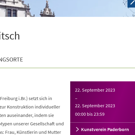
tsch
NGSORTE
22. September 2023
reiburg i.Br.) setzt sich in
–
22. September 2023
ur Konstruktion individueller
00:00
bis
23:59
äten auseinander, indem sie
otypen unserer Gesellschaft und
Kunstverein Paderborn
as: Frau, Künstlerin und Mutter