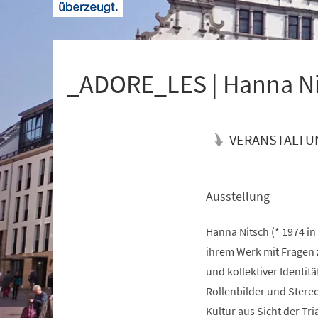
+
1
_ADORE_LES | Hanna Ni
VERANSTALTU
Ausstellung
Veranstaltungsinformationen
Hanna Nitsch (* 1974 in F
ihrem Werk mit Fragen z
und kollektiver Identit
Rollenbilder und Stere
Kultur aus Sicht der Tri