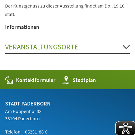
Der Kunstgenuss zu dieser Ausstellung findet am Do., 19.10.
statt.
Informationen
VERANSTALTUNGSORTE
Kontaktformular
(Öffnet
Stadtplan
in
einem
neuen
Tab)
STADT PADERBORN
Am Hoppenhof 33
33104 Paderborn
Telefon:
05251 88-0