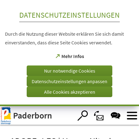
Inhalt anspringen
DATENSCHUTZEINSTELLUNGEN
Durch die Nutzung dieser Website erklären Sie sich damit
einverstanden, dass diese Seite Cookies verwendet.
(Öffnet
Mehr Infos
in
einem
Nur notwendige Cookies
neuen
Tab)
Datenschutzeinstellungen anpassen
Alle Cookies akzeptieren
Visuelle
Paderborn
Assistenzsoftware
öffnen.