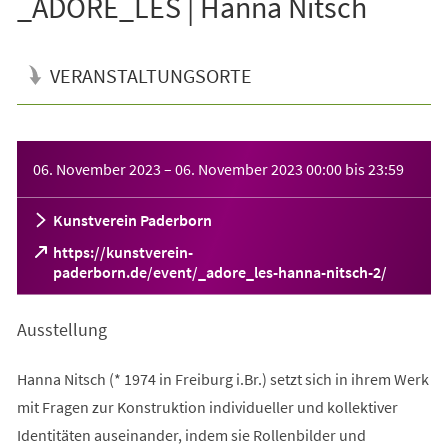
_ADORE_LES | Hanna Nitsch
VERANSTALTUNGSORTE
Veranstaltungsinformationen
06. November 2023
–
06. November 2023
00:00
bis
23:59
Kunstverein Paderborn
https://kunstverein-
(Öffnet
paderborn.de/event/_adore_les-hanna-nitsch-2/
in
einem
Ausstellung
neuen
Tab)
Hanna Nitsch (* 1974 in Freiburg i.Br.) setzt sich in ihrem Werk
mit Fragen zur Konstruktion individueller und kollektiver
Identitäten auseinander, indem sie Rollenbilder und