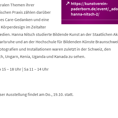
https://kunstverein-
tralen Themen ihrer
paderborn.de/event/_ado
ischen Praxis zählen darüber
(Öffnet
hanna-nitsch-2/
in
des Care-Gedanken und eine
einem
Körperdesign im Zeitalter
neuen
Medien. Hanna Nitsch studierte Bildende Kunst an der Staatlichen 
Tab)
arlsruhe und an der Hochschule für Bildenden Künste Braunschwei
tografien und Installationen waren zuletzt in der Schweiz, den
ch, Ungarn, Kenia, Uganda und Kanada zu sehen.
So 15 – 18 Uhr | Sa 11 – 14 Uhr
er Ausstellung findet am Do., 19.10. statt.