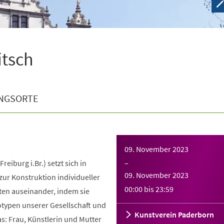
tsch
NGSORTE
09. November 2023
reiburg i.Br.) setzt sich in
–
09. November 2023
ur Konstruktion individueller
00:00
bis
23:59
äten auseinander, indem sie
otypen unserer Gesellschaft und
Kunstverein Paderborn
as: Frau, Künstlerin und Mutter