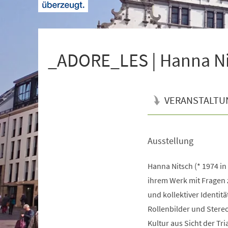
+
1
_ADORE_LES | Hanna Ni
VERANSTALTU
Ausstellung
Veranstaltungsinformationen
Hanna Nitsch (* 1974 in F
ihrem Werk mit Fragen z
und kollektiver Identit
Rollenbilder und Stere
Kultur aus Sicht der Tri