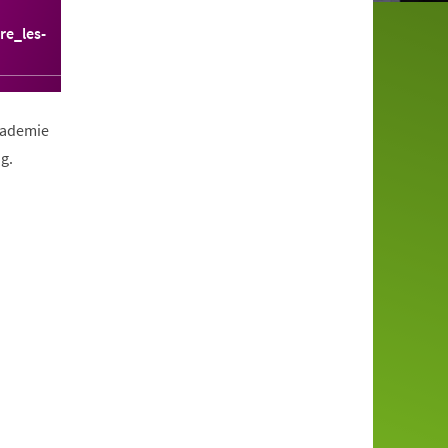
re_les-
Akademie
g.