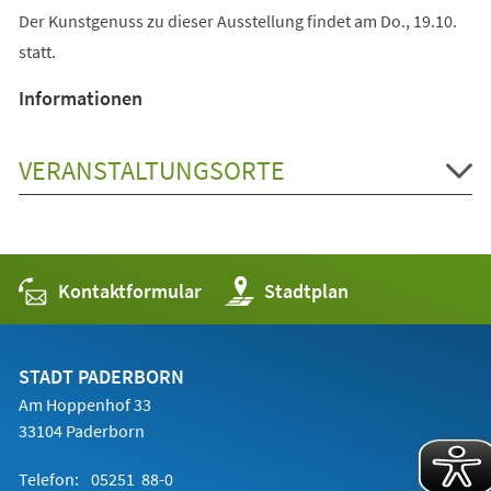
Der Kunstgenuss zu dieser Ausstellung findet am Do., 19.10.
statt.
Informationen
VERANSTALTUNGSORTE
Kontaktformular
(Öffnet
Stadtplan
in
einem
neuen
Tab)
STADT PADERBORN
Am Hoppenhof 33
33104 Paderborn
Telefon:
05251 88-0