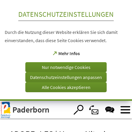
Inhalt anspringen
DATENSCHUTZEINSTELLUNGEN
Durch die Nutzung dieser Website erklären Sie sich damit
einverstanden, dass diese Seite Cookies verwendet.
(Öffnet
Mehr Infos
in
einem
Nur notwendige Cookies
neuen
Tab)
Datenschutzeinstellungen anpassen
Alle Cookies akzeptieren
Visuelle
Paderborn
Assistenzsoftware
öffnen.