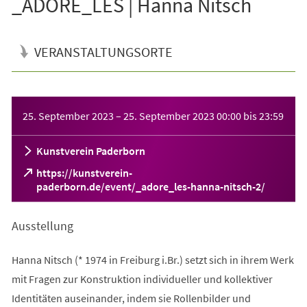
_ADORE_LES | Hanna Nitsch
VERANSTALTUNGSORTE
Veranstaltungsinformationen
25. September 2023
–
25. September 2023
00:00
bis
23:59
Kunstverein Paderborn
https://kunstverein-
(Öffnet
paderborn.de/event/_adore_les-hanna-nitsch-2/
in
einem
Ausstellung
neuen
Tab)
Hanna Nitsch (* 1974 in Freiburg i.Br.) setzt sich in ihrem Werk
mit Fragen zur Konstruktion individueller und kollektiver
Identitäten auseinander, indem sie Rollenbilder und