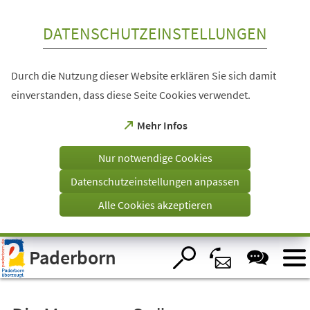
Inhalt anspringen
DATENSCHUTZEINSTELLUNGEN
Durch die Nutzung dieser Website erklären Sie sich damit
einverstanden, dass diese Seite Cookies verwendet.
(Öffnet
Mehr Infos
in
einem
Nur notwendige Cookies
neuen
Tab)
Datenschutzeinstellungen anpassen
Alle Cookies akzeptieren
Visuelle
Paderborn
Assistenzsoftware
öffnen.