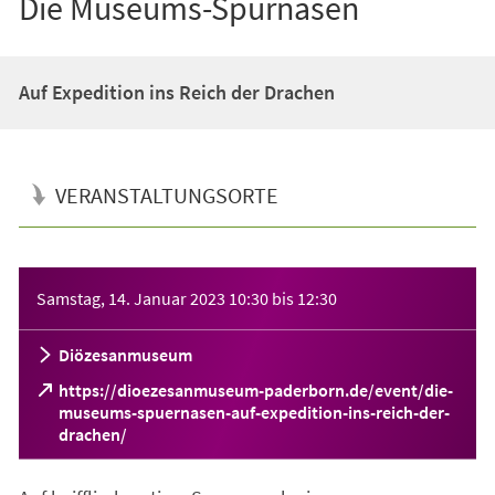
Die Museums-Spürnasen
Auf Expedition ins Reich der Drachen
VERANSTALTUNGSORTE
Veranstaltungsinformationen
Samstag, 14. Januar 2023
10:30
bis
12:30
Diözesanmuseum
https://dioezesanmuseum-paderborn.de/event/die-
museums-spuernasen-auf-expedition-ins-reich-der-
(Öffnet
drachen/
in
einem