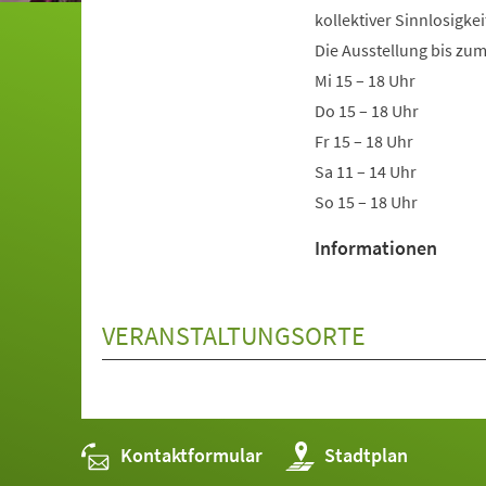
kollektiver Sinnlosigke
Die Ausstellung bis zum
Mi 15 – 18 Uhr
Do 15 – 18 Uhr
Fr 15 – 18 Uhr
Sa 11 – 14 Uhr
So 15 – 18 Uhr
Informationen
VERANSTALTUNGSORTE
Kontaktformular
(Öffnet
Stadtplan
in