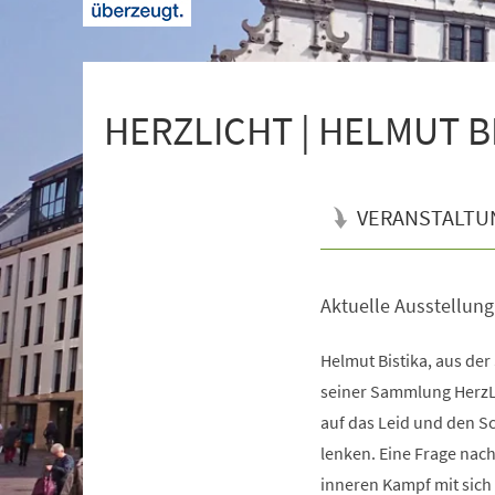
+
1
HERZLICHT | HELMUT B
VERANSTALTU
Aktuelle Ausstellung
Veranstaltungsinformationen
Helmut Bistika, aus der
seiner Sammlung HerzLi
auf das Leid und den 
lenken. Eine Frage na
inneren Kampf mit sich