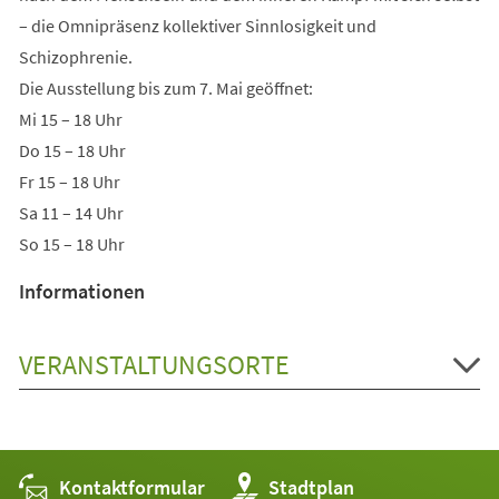
– die Omnipräsenz kollektiver Sinnlosigkeit und
Schizophrenie.
Die Ausstellung bis zum 7. Mai geöffnet:
Mi 15 – 18 Uhr
Do 15 – 18 Uhr
Fr 15 – 18 Uhr
Sa 11 – 14 Uhr
So 15 – 18 Uhr
Informationen
VERANSTALTUNGSORTE
Kontaktformular
(Öffnet
Stadtplan