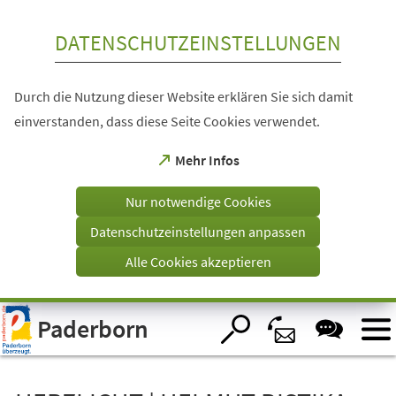
Inhalt anspringen
DATENSCHUTZEINSTELLUNGEN
Durch die Nutzung dieser Website erklären Sie sich damit
einverstanden, dass diese Seite Cookies verwendet.
(Öffnet
Mehr Infos
in
einem
Nur notwendige Cookies
neuen
Tab)
Datenschutzeinstellungen anpassen
Alle Cookies akzeptieren
Visuelle
Paderborn
Assistenzsoftware
öffnen.