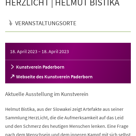
HERZLICHT | HELMUT BISTIKA
VERANSTALTUNGSORTE
Veranstaltungsinformationen
18. April 2023
–
18. April 2023
Kunstverein Paderborn
(Öffnet
Webseite des Kunstverein Paderborn
in
einem
Aktuelle Ausstellung im Kunstverein
neuen
Tab)
Helmut Bistika, aus der Slowakei zeigt Artefakte aus seiner
Sammlung HerzLicht, die die Aufmerksamkeit auf das Leid
und den Schmerz des heutigen Menschen lenken. Eine Frage
nach dem Menschsein und dem inneren Kampf mit sich selbst