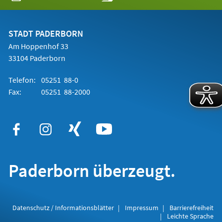
in
einem
neuen
Tab)
STADT PADERBORN
Am Hoppenhof 33
33104 Paderborn
Telefon:
05251 88-0
Fax:
05251 88-2000
Paderborn überzeugt.
Datenschutz / Informationsblätter
Impressum
Barrierefreiheit
Leichte Sprache