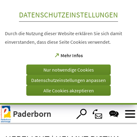
Inhalt anspringen
DATENSCHUTZEINSTELLUNGEN
Durch die Nutzung dieser Website erklären Sie sich damit
einverstanden, dass diese Seite Cookies verwendet.
(Öffnet
Mehr Infos
in
einem
Nur notwendige Cookies
neuen
Tab)
Datenschutzeinstellungen anpassen
Alle Cookies akzeptieren
Visuelle
Paderborn
Assistenzsoftware
öffnen.