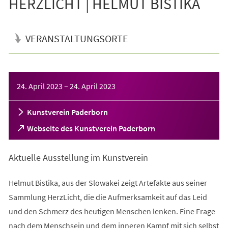
HERZLICHT | HELMUT BISTIKA
VERANSTALTUNGSORTE
Veranstaltungsinformationen
24. April 2023
–
24. April 2023
Kunstverein Paderborn
(Öffnet
Webseite des Kunstverein Paderborn
in
einem
Aktuelle Ausstellung im Kunstverein
neuen
Tab)
Helmut Bistika, aus der Slowakei zeigt Artefakte aus seiner
Sammlung HerzLicht, die die Aufmerksamkeit auf das Leid
und den Schmerz des heutigen Menschen lenken. Eine Frage
nach dem Menschsein und dem inneren Kampf mit sich selbst