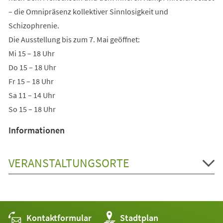
– die Omnipräsenz kollektiver Sinnlosigkeit und
Schizophrenie.
Die Ausstellung bis zum 7. Mai geöffnet:
Mi 15 – 18 Uhr
Do 15 – 18 Uhr
Fr 15 – 18 Uhr
Sa 11 – 14 Uhr
So 15 – 18 Uhr
Informationen
VERANSTALTUNGSORTE
Kontaktformular
(Öffnet
Stadtplan