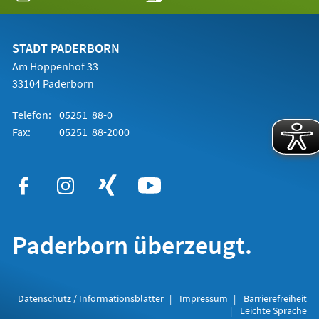
in
einem
neuen
Tab)
STADT PADERBORN
Am Hoppenhof 33
33104 Paderborn
Telefon:
05251 88-0
Fax:
05251 88-2000
Paderborn überzeugt.
Datenschutz / Informationsblätter
Impressum
Barrierefreiheit
Leichte Sprache