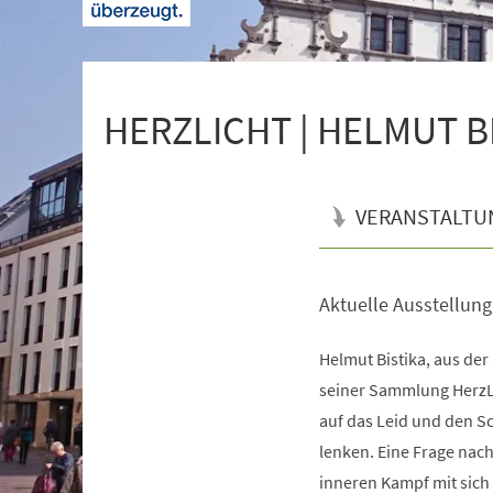
+
1
HERZLICHT | HELMUT B
VERANSTALTU
Aktuelle Ausstellung
Veranstaltungsinformationen
Helmut Bistika, aus der
seiner Sammlung HerzLi
auf das Leid und den 
lenken. Eine Frage na
inneren Kampf mit sich