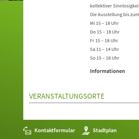
kollektiver Sinnlosigke
Die Ausstellung bis zum
Mi 15 – 18 Uhr
Do 15 – 18 Uhr
Fr 15 – 18 Uhr
Sa 11 – 14 Uhr
So 15 – 18 Uhr
Informationen
VERANSTALTUNGSORTE
Kontaktformular
(Öffnet
Stadtplan
in