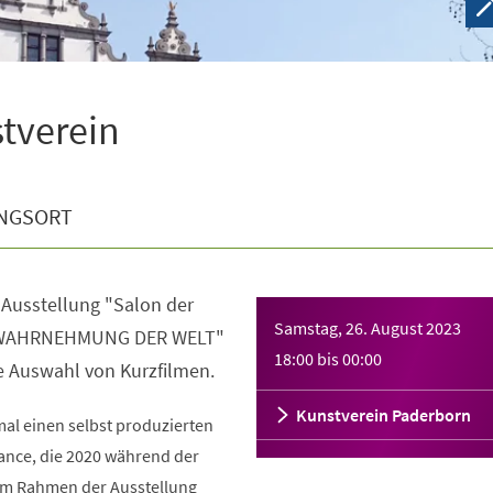
tverein
NGSORT
 Ausstellung "Salon der
Samstag, 26. August 2023
E WAHRNEHMUNG DER WELT"
18:00
bis
00:00
ne Auswahl von Kurzfilmen.
Kunstverein Paderborn
mal einen selbst produzierten
ance, die 2020 während der
im Rahmen der Ausstellung