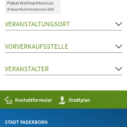
Plakat Weihnachtscircus
© Wasserthal Entertainment GbR
VERANSTALTUNGSORT
VORVERKAUFSSTELLE
VERANSTALTER
Kontaktformular
(Öffnet
Stadtplan
in
einem
neuen
Tab)
STADT PADERBORN