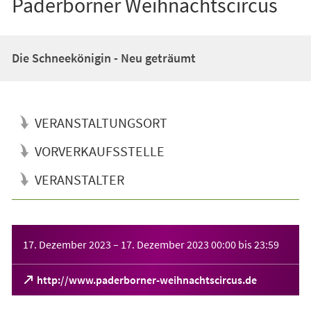
Paderborner Weihnachtscircus
Die Schneekönigin - Neu geträumt
VERANSTALTUNGSORT
VORVERKAUFSSTELLE
VERANSTALTER
Veranstaltungsinformationen
17. Dezember 2023
–
17. Dezember 2023
00:00
bis
23:59
(Öffnet
http://www.paderborner-weihnachtscircus.de
in
einem