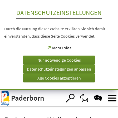
Inhalt anspringen
DATENSCHUTZEINSTELLUNGEN
Durch die Nutzung dieser Website erklären Sie sich damit
einverstanden, dass diese Seite Cookies verwendet.
(Öffnet
Mehr Infos
in
einem
Nur notwendige Cookies
neuen
Tab)
Datenschutzeinstellungen anpassen
Alle Cookies akzeptieren
Visuelle
Paderborn
Assistenzsoftware
öffnen.