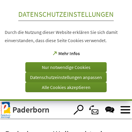
Inhalt anspringen
DATENSCHUTZEINSTELLUNGEN
Durch die Nutzung dieser Website erklären Sie sich damit
einverstanden, dass diese Seite Cookies verwendet.
(Öffnet
Mehr Infos
in
einem
Nur notwendige Cookies
neuen
Tab)
Datenschutzeinstellungen anpassen
Alle Cookies akzeptieren
Visuelle
Paderborn
Assistenzsoftware
öffnen.