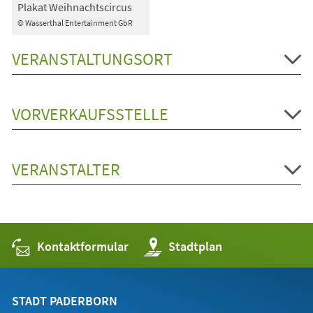
Plakat Weihnachtscircus
© Wasserthal Entertainment GbR
VERANSTALTUNGSORT
VORVERKAUFSSTELLE
VERANSTALTER
Kontaktformular
(Öffnet
Stadtplan
in
einem
neuen
Tab)
STADT PADERBORN