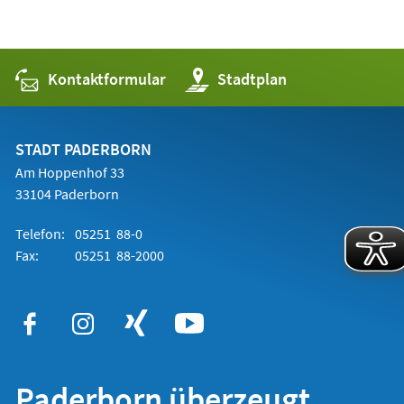
Kontaktformular
(Öffnet
Stadtplan
in
einem
neuen
Tab)
STADT PADERBORN
Am Hoppenhof 33
33104 Paderborn
Telefon:
05251 88-0
Fax:
05251 88-2000
Paderborn überzeugt.