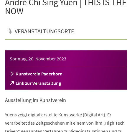
André Chi Sing Yuen | THIS IS THE
NOW
VERANSTALTUNGSORTE
Veranstaltungsinformationen
Sonntag, 26. November 2023
Kunstverein Paderborn
(Öffnet
Link zur Veranstaltung
in
einem
Ausstellung im Kunstverein
neuen
Tab)
Yuens zeigt digital erstellte Kunstwerke (Digital Art). Er
verarbeitet das Zeitgeschehen mit einem von ihm „High Tech
Driven“ genannten Verfahren zu Videoinstallationen und zu