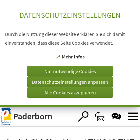
Inhalt anspringen
DATENSCHUTZEINSTELLUNGEN
Durch die Nutzung dieser Website erklären Sie sich damit
einverstanden, dass diese Seite Cookies verwendet.
(Öffnet
Mehr Infos
in
einem
Nur notwendige Cookies
neuen
Tab)
Datenschutzeinstellungen anpassen
Alle Cookies akzeptieren
Visuelle
Paderborn
Assistenzsoftware
öffnen.