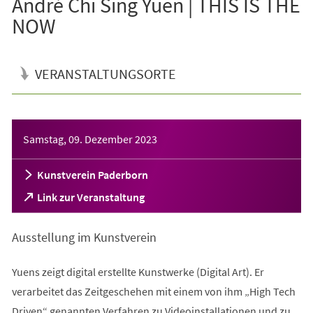
André Chi Sing Yuen | THIS IS THE
NOW
VERANSTALTUNGSORTE
Veranstaltungsinformationen
Samstag, 09. Dezember 2023
Kunstverein Paderborn
(Öffnet
Link zur Veranstaltung
in
einem
Ausstellung im Kunstverein
neuen
Tab)
Yuens zeigt digital erstellte Kunstwerke (Digital Art). Er
verarbeitet das Zeitgeschehen mit einem von ihm „High Tech
Driven“ genannten Verfahren zu Videoinstallationen und zu