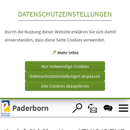
Inhalt anspringen
DATENSCHUTZEINSTELLUNGEN
Durch die Nutzung dieser Website erklären Sie sich damit
einverstanden, dass diese Seite Cookies verwendet.
(Öffnet
Mehr Infos
in
einem
Nur notwendige Cookies
neuen
Tab)
Datenschutzeinstellungen anpassen
Alle Cookies akzeptieren
Visuelle
Paderborn
Assistenzsoftware
öffnen.