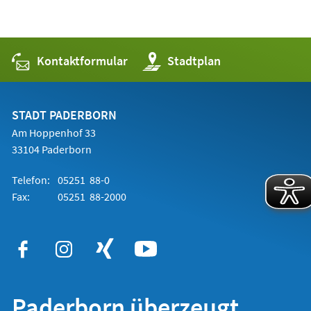
Kontaktformular
(Öffnet
Stadtplan
in
einem
neuen
Tab)
STADT PADERBORN
Am Hoppenhof 33
33104 Paderborn
Telefon:
05251 88-0
Fax:
05251 88-2000
Paderborn überzeugt.