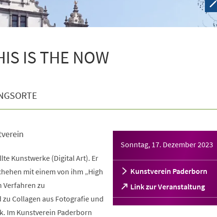
THIS IS THE NOW
NGSORTE
tverein
Sonntag, 17. Dezember 2023
llte Kunstwerke (Digital Art). Er
Kunstverein Paderborn
schehen mit einem von ihm „High
 Verfahren zu
(Öffnet
Link zur Veranstaltung
in
d zu Collagen aus Fotografie und
einem
ik. Im Kunstverein Paderborn
neuen