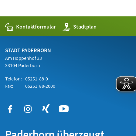
Kontaktformular
(Öffnet
Stadtplan
in
einem
neuen
Tab)
STADT PADERBORN
Am Hoppenhof 33
33104 Paderborn
Telefon:
05251 88-0
Fax:
05251 88-2000
Paderborn überzeugt.