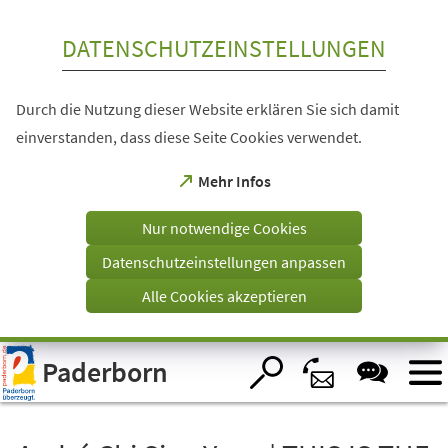
Inhalt anspringen
DATENSCHUTZEINSTELLUNGEN
Durch die Nutzung dieser Website erklären Sie sich damit
einverstanden, dass diese Seite Cookies verwendet.
(Öffnet
Mehr Infos
in
einem
Nur notwendige Cookies
neuen
Tab)
Datenschutzeinstellungen anpassen
Alle Cookies akzeptieren
Visuelle
Paderborn
Assistenzsoftware
öffnen.