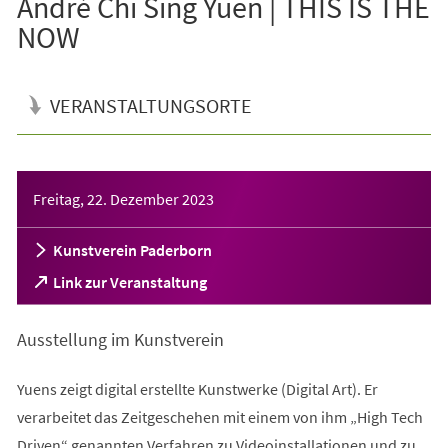
André Chi Sing Yuen | THIS IS THE
NOW
VERANSTALTUNGSORTE
Veranstaltungsinformationen
Freitag, 22. Dezember 2023
Kunstverein Paderborn
(Öffnet
Link zur Veranstaltung
in
einem
Ausstellung im Kunstverein
neuen
Tab)
Yuens zeigt digital erstellte Kunstwerke (Digital Art). Er
verarbeitet das Zeitgeschehen mit einem von ihm „High Tech
Driven“ genannten Verfahren zu Videoinstallationen und zu