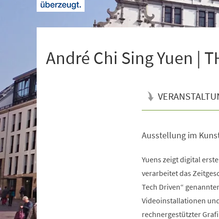
+
1
André Chi Sing Yuen | 
VERANSTALTU
Ausstellung im Kuns
Veranstaltungsinformationen
Yuens zeigt digital erste
verarbeitet das Zeitge
Tech Driven“ genannten
Videoinstallationen un
rechnergestützter Graf