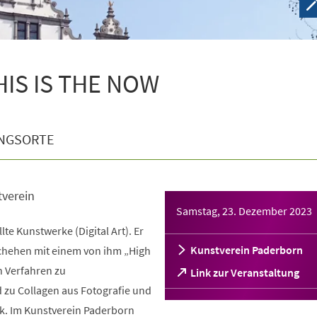
THIS IS THE NOW
NGSORTE
tverein
Samstag, 23. Dezember 2023
llte Kunstwerke (Digital Art). Er
Kunstverein Paderborn
schehen mit einem von ihm „High
 Verfahren zu
(Öffnet
Link zur Veranstaltung
in
d zu Collagen aus Fotografie und
einem
ik. Im Kunstverein Paderborn
neuen