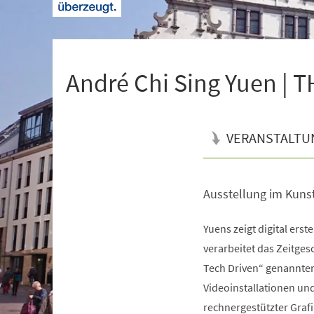
+
1
André Chi Sing Yuen | 
VERANSTALTU
Ausstellung im Kuns
Veranstaltungsinformationen
Yuens zeigt digital erste
verarbeitet das Zeitge
Tech Driven“ genannten
Videoinstallationen un
rechnergestützter Graf