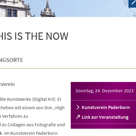
THIS IS THE NOW
NGSORTE
tverein
Sonntag, 24. Dezember 2023
llte Kunstwerke (Digital Art). Er
Kunstverein Paderborn
schehen mit einem von ihm „High
 Verfahren zu
(Öffnet
Link zur Veranstaltung
in
d zu Collagen aus Fotografie und
einem
ik. Im Kunstverein Paderborn
neuen