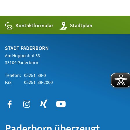
Kontaktformular
(Öffnet
Stadtplan
in
einem
neuen
Tab)
STADT PADERBORN
Am Hoppenhof 33
33104 Paderborn
Telefon:
05251 88-0
Fax:
05251 88-2000
Paderborn überzeugt.