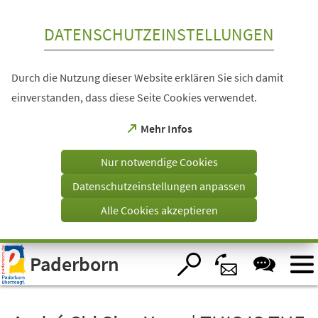
Inhalt anspringen
DATENSCHUTZEINSTELLUNGEN
Durch die Nutzung dieser Website erklären Sie sich damit
einverstanden, dass diese Seite Cookies verwendet.
(Öffnet
Mehr Infos
in
einem
Nur notwendige Cookies
neuen
Tab)
Datenschutzeinstellungen anpassen
Alle Cookies akzeptieren
Visuelle
Paderborn
Assistenzsoftware
öffnen.