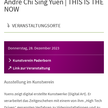
André Chi Sing Yuen | THIS IS THE
NOW
VERANSTALTUNGSORTE
Veranstaltungsinformationen
Donnerstag, 28. Dezember 2023
Kunstverein Paderborn
(Öffnet
Link zur Veranstaltung
in
einem
Ausstellung im Kunstverein
neuen
Tab)
Yuens zeigt digital erstellte Kunstwerke (Digital Art). Er
verarbeitet das Zeitgeschehen mit einem von ihm „High Tech
Driven“ genannten Verfahren zu Videoinstallationen und zu