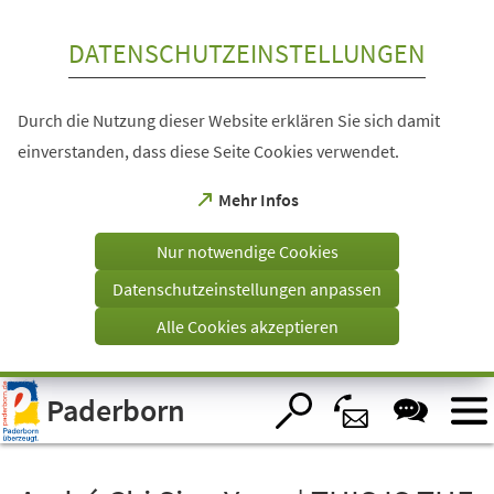
Inhalt anspringen
DATENSCHUTZEINSTELLUNGEN
Durch die Nutzung dieser Website erklären Sie sich damit
einverstanden, dass diese Seite Cookies verwendet.
(Öffnet
Mehr Infos
in
einem
Nur notwendige Cookies
neuen
Tab)
Datenschutzeinstellungen anpassen
Alle Cookies akzeptieren
Visuelle
Paderborn
Assistenzsoftware
öffnen.