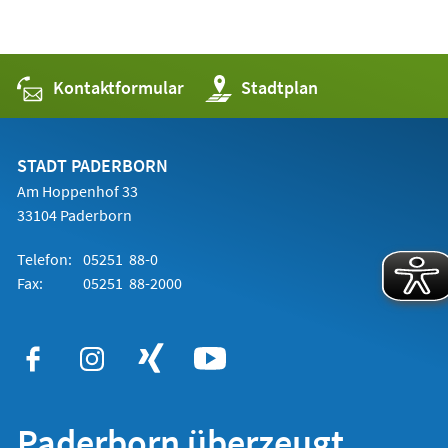
Kontaktformular
(Öffnet
Stadtplan
in
einem
neuen
Tab)
STADT PADERBORN
Am Hoppenhof 33
33104 Paderborn
Telefon:
05251 88-0
Fax:
05251 88-2000
Paderborn überzeugt.