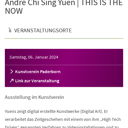
André Chi Sing Yuen | THIS IS THE
NOW
VERANSTALTUNGSORTE
Veranstaltungsinformationen
Samstag, 06. Januar 2024
Kunstverein Paderborn
(Öffnet
Link zur Veranstaltung
in
einem
Ausstellung im Kunstverein
neuen
Tab)
Yuens zeigt digital erstellte Kunstwerke (Digital Art). Er
verarbeitet das Zeitgeschehen mit einem von ihm „High Tech
Driven“ genannten Verfahren zu Videoinstallationen und zu