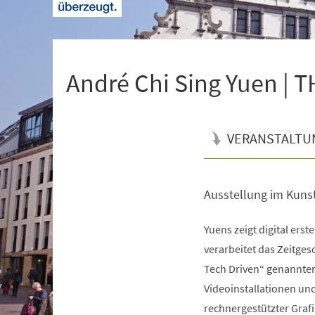
+
1
André Chi Sing Yuen | 
VERANSTALTU
Ausstellung im Kuns
Veranstaltungsinformationen
Yuens zeigt digital erste
verarbeitet das Zeitge
Tech Driven“ genannten
Videoinstallationen un
rechnergestützter Graf