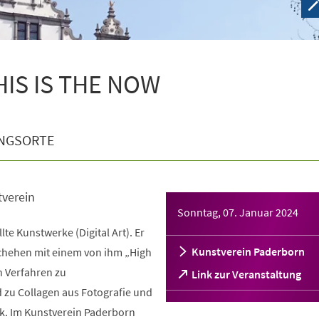
THIS IS THE NOW
NGSORTE
tverein
Sonntag, 07. Januar 2024
llte Kunstwerke (Digital Art). Er
Kunstverein Paderborn
schehen mit einem von ihm „High
 Verfahren zu
(Öffnet
Link zur Veranstaltung
in
d zu Collagen aus Fotografie und
einem
ik. Im Kunstverein Paderborn
neuen