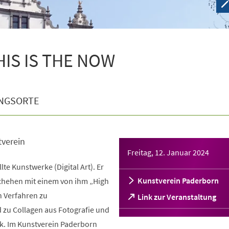
THIS IS THE NOW
NGSORTE
tverein
Freitag, 12. Januar 2024
llte Kunstwerke (Digital Art). Er
Kunstverein Paderborn
schehen mit einem von ihm „High
 Verfahren zu
(Öffnet
Link zur Veranstaltung
in
d zu Collagen aus Fotografie und
einem
ik. Im Kunstverein Paderborn
neuen