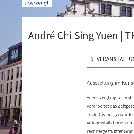
+
1
André Chi Sing Yuen | 
VERANSTALTU
Ausstellung im Kuns
Veranstaltungsinformationen
Yuens zeigt digital erste
verarbeitet das Zeitge
Tech Driven“ genannten
Videoinstallationen un
rechnergestützter Graf