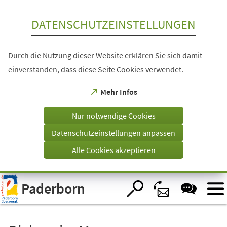
Inhalt anspringen
DATENSCHUTZEINSTELLUNGEN
Durch die Nutzung dieser Website erklären Sie sich damit
einverstanden, dass diese Seite Cookies verwendet.
(Öffnet
Mehr Infos
in
einem
Nur notwendige Cookies
neuen
Tab)
Datenschutzeinstellungen anpassen
Alle Cookies akzeptieren
Visuelle
Paderborn
Assistenzsoftware
öffnen.