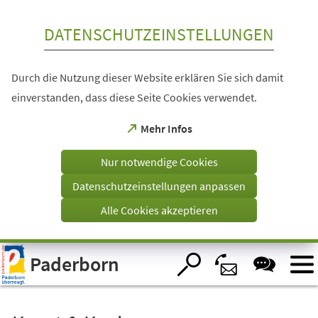
Inhalt anspringen
DATENSCHUTZEINSTELLUNGEN
Durch die Nutzung dieser Website erklären Sie sich damit
einverstanden, dass diese Seite Cookies verwendet.
(Öffnet
Mehr Infos
in
einem
Nur notwendige Cookies
neuen
Tab)
Datenschutzeinstellungen anpassen
Alle Cookies akzeptieren
Visuelle
Paderborn
Assistenzsoftware
öffnen.