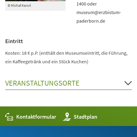
1400 oder
© Michał Karoń
museum@erzbistum-
paderborn.de
Eintritt
Kosten: 18 € p.P. (enthält den Museumseintritt, die Führung,
ein Kaffeegetränk und ein Stück Kuchen)
VERANSTALTUNGSORTE
Kontaktformular
(Öffnet
Stadtplan
in
einem
neuen