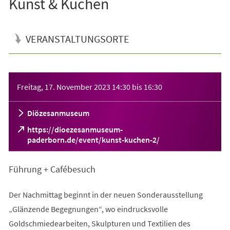
Kunst & Kuchen
VERANSTALTUNGSORTE
Veranstaltungsinformationen
Freitag, 17. November 2023
14:30
bis
16:30
Diözesanmuseum
https://dioezesanmuseum-
(Öffnet
paderborn.de/event/kunst-kuchen-2/
in
einem
Führung + Cafébesuch
neuen
Tab)
Der Nachmittag beginnt in der neuen Sonderausstellung
„Glänzende Begegnungen“, wo eindrucksvolle
Goldschmiedearbeiten, Skulpturen und Textilien des