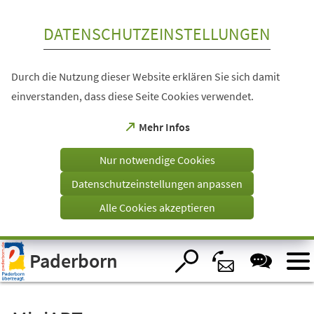
Inhalt anspringen
DATENSCHUTZEINSTELLUNGEN
Durch die Nutzung dieser Website erklären Sie sich damit
einverstanden, dass diese Seite Cookies verwendet.
(Öffnet
Mehr Infos
in
einem
Nur notwendige Cookies
neuen
Tab)
Datenschutzeinstellungen anpassen
Alle Cookies akzeptieren
Visuelle
Paderborn
Assistenzsoftware
öffnen.