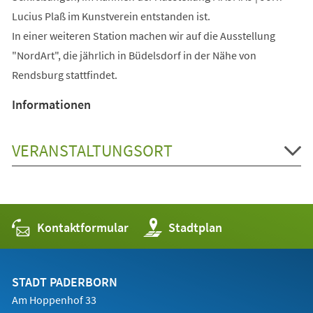
Lucius Plaß im Kunstverein entstanden ist.
In einer weiteren Station machen wir auf die Ausstellung
"NordArt", die jährlich in Büdelsdorf in der Nähe von
Rendsburg stattfindet.
Informationen
VERANSTALTUNGSORT
Kontaktformular
(Öffnet
Stadtplan
in
einem
neuen
Tab)
STADT PADERBORN
Am Hoppenhof 33