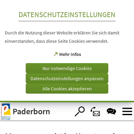
Inhalt anspringen
DATENSCHUTZEINSTELLUNGEN
Durch die Nutzung dieser Website erklären Sie sich damit
einverstanden, dass diese Seite Cookies verwendet.
(Öffnet
Mehr Infos
in
einem
Nur notwendige Cookies
neuen
Tab)
Datenschutzeinstellungen anpassen
Alle Cookies akzeptieren
Visuelle
Paderborn
Assistenzsoftware
öffnen.