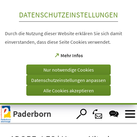
Inhalt anspringen
DATENSCHUTZEINSTELLUNGEN
Durch die Nutzung dieser Website erklären Sie sich damit
einverstanden, dass diese Seite Cookies verwendet.
(Öffnet
Mehr Infos
in
einem
Nur notwendige Cookies
neuen
Tab)
Datenschutzeinstellungen anpassen
Alle Cookies akzeptieren
Visuelle
Paderborn
Assistenzsoftware
öffnen.