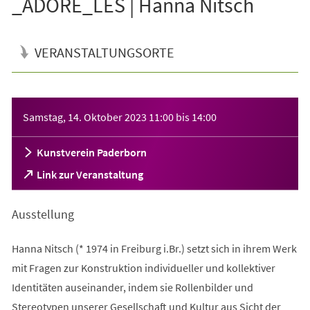
_ADORE_LES | Hanna Nitsch
VERANSTALTUNGSORTE
Veranstaltungsinformationen
Samstag, 14. Oktober 2023
11:00
bis
14:00
Kunstverein Paderborn
(Öffnet
Link zur Veranstaltung
in
einem
Ausstellung
neuen
Tab)
Hanna Nitsch (* 1974 in Freiburg i.Br.) setzt sich in ihrem Werk
mit Fragen zur Konstruktion individueller und kollektiver
Identitäten auseinander, indem sie Rollenbilder und
Stereotypen unserer Gesellschaft und Kultur aus Sicht der