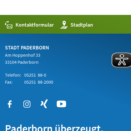
Kontaktformular
(Öffnet
Stadtplan
in
einem
neuen
Tab)
STADT PADERBORN
Am Hoppenhof 33
33104 Paderborn
Telefon:
05251 88-0
Fax:
05251 88-2000
Paderborn überzeugt.