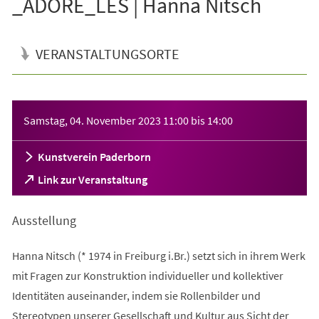
_ADORE_LES | Hanna Nitsch
VERANSTALTUNGSORTE
Veranstaltungsinformationen
Samstag, 04. November 2023
11:00
bis
14:00
Kunstverein Paderborn
(Öffnet
Link zur Veranstaltung
in
einem
Ausstellung
neuen
Tab)
Hanna Nitsch (* 1974 in Freiburg i.Br.) setzt sich in ihrem Werk
mit Fragen zur Konstruktion individueller und kollektiver
Identitäten auseinander, indem sie Rollenbilder und
Stereotypen unserer Gesellschaft und Kultur aus Sicht der