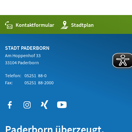
Kontaktformular
(Öffnet
Stadtplan
in
einem
neuen
Tab)
STADT PADERBORN
Am Hoppenhof 33
33104 Paderborn
Telefon:
05251 88-0
Fax:
05251 88-2000
Paderborn überzeugt.