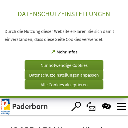
Inhalt anspringen
DATENSCHUTZEINSTELLUNGEN
Durch die Nutzung dieser Website erklären Sie sich damit
einverstanden, dass diese Seite Cookies verwendet.
(Öffnet
Mehr Infos
in
einem
Nur notwendige Cookies
neuen
Tab)
Datenschutzeinstellungen anpassen
Alle Cookies akzeptieren
Visuelle
Paderborn
Assistenzsoftware
öffnen.