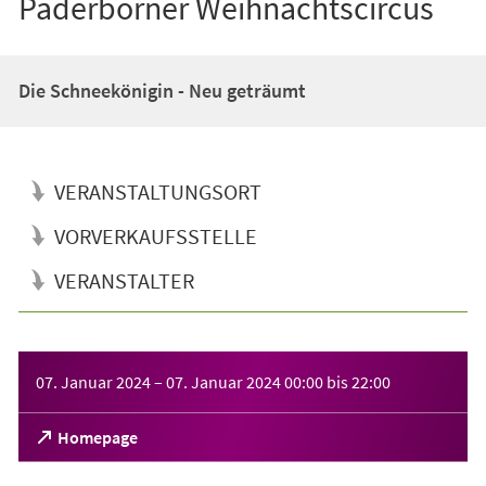
Paderborner Weihnachtscircus
Die Schneekönigin - Neu geträumt
VERANSTALTUNGSORT
VORVERKAUFSSTELLE
VERANSTALTER
Veranstaltungsinformationen
07. Januar 2024
–
07. Januar 2024
00:00
bis
22:00
(Öffnet
Homepage
in
einem