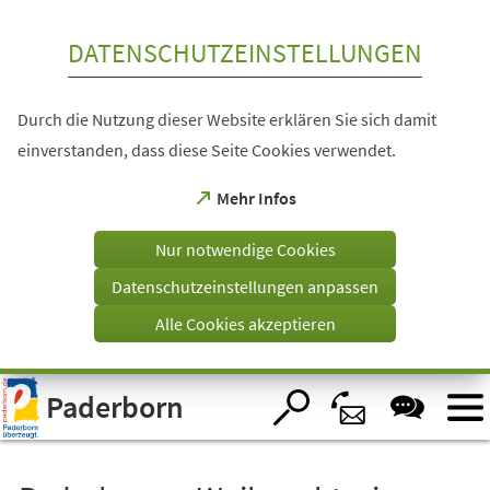
Inhalt anspringen
DATENSCHUTZEINSTELLUNGEN
Durch die Nutzung dieser Website erklären Sie sich damit
einverstanden, dass diese Seite Cookies verwendet.
(Öffnet
Mehr Infos
in
einem
Nur notwendige Cookies
neuen
Tab)
Datenschutzeinstellungen anpassen
Alle Cookies akzeptieren
Visuelle
Paderborn
Assistenzsoftware
öffnen.