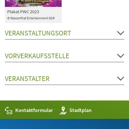
Plakat PWC 2023
© Wasserthal Entertainment GbR
VERANSTALTUNGSORT
VORVERKAUFSSTELLE
VERANSTALTER
Kontaktformular
(Öffnet
Stadtplan
in
einem
neuen