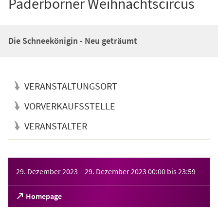
Paderborner Weihnachtscircus
Die Schneekönigin - Neu geträumt
VERANSTALTUNGSORT
VORVERKAUFSSTELLE
VERANSTALTER
Veranstaltungsinformationen
29. Dezember 2023
–
29. Dezember 2023
00:00
bis
23:59
(Öffnet
Homepage
in
einem