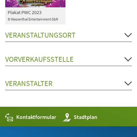
Plakat PWC 2023
© Wasserthal Entertainment GbR
VERANSTALTUNGSORT
VORVERKAUFSSTELLE
VERANSTALTER
Kontaktformular
(Öffnet
Stadtplan
in
einem
neuen