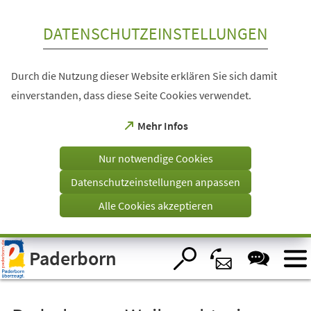
Inhalt anspringen
DATENSCHUTZEINSTELLUNGEN
Durch die Nutzung dieser Website erklären Sie sich damit
einverstanden, dass diese Seite Cookies verwendet.
(Öffnet
Mehr Infos
in
einem
Nur notwendige Cookies
neuen
Tab)
Datenschutzeinstellungen anpassen
Alle Cookies akzeptieren
Visuelle
Paderborn
Assistenzsoftware
öffnen.