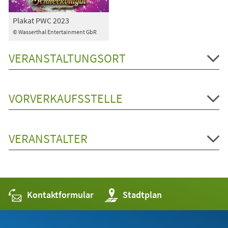
Plakat PWC 2023
© Wasserthal Entertainment GbR
VERANSTALTUNGSORT
VORVERKAUFSSTELLE
VERANSTALTER
Kontaktformular
(Öffnet
Stadtplan
in
einem
neuen