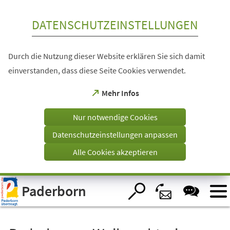
Inhalt anspringen
DATENSCHUTZEINSTELLUNGEN
Durch die Nutzung dieser Website erklären Sie sich damit
einverstanden, dass diese Seite Cookies verwendet.
(Öffnet
Mehr Infos
in
einem
Nur notwendige Cookies
neuen
Tab)
Datenschutzeinstellungen anpassen
Alle Cookies akzeptieren
Visuelle
Paderborn
Assistenzsoftware
öffnen.