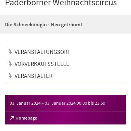
Paderborner Weihnachtscircus
Die Schneekönigin - Neu geträumt
VERANSTALTUNGSORT
VORVERKAUFSSTELLE
VERANSTALTER
Veranstaltungsinformationen
03. Januar 2024
–
03. Januar 2024
00:00
bis
23:59
(Öffnet
Homepage
in
einem