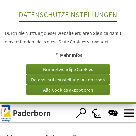
Inhalt anspringen
DATENSCHUTZEINSTELLUNGEN
Durch die Nutzung dieser Website erklären Sie sich damit
einverstanden, dass diese Seite Cookies verwendet.
(Öffnet
Mehr Infos
in
einem
Nur notwendige Cookies
neuen
Tab)
Datenschutzeinstellungen anpassen
Alle Cookies akzeptieren
Visuelle
Paderborn
Assistenzsoftware
öffnen.