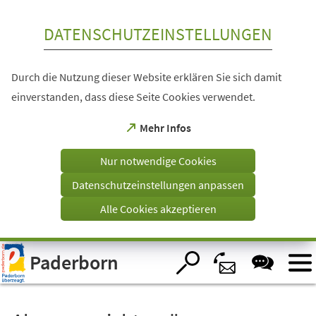
Inhalt anspringen
DATENSCHUTZEINSTELLUNGEN
Durch die Nutzung dieser Website erklären Sie sich damit
einverstanden, dass diese Seite Cookies verwendet.
(Öffnet
Mehr Infos
in
einem
Nur notwendige Cookies
neuen
Tab)
Datenschutzeinstellungen anpassen
Alle Cookies akzeptieren
Visuelle
Paderborn
Assistenzsoftware
öffnen.