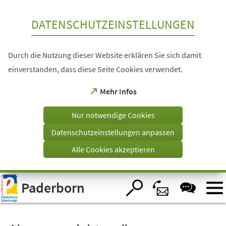
Inhalt anspringen
DATENSCHUTZEINSTELLUNGEN
Durch die Nutzung dieser Website erklären Sie sich damit
einverstanden, dass diese Seite Cookies verwendet.
(Öffnet
Mehr Infos
in
einem
Nur notwendige Cookies
neuen
Tab)
Datenschutzeinstellungen anpassen
Alle Cookies akzeptieren
Visuelle
Paderborn
Assistenzsoftware
öffnen.