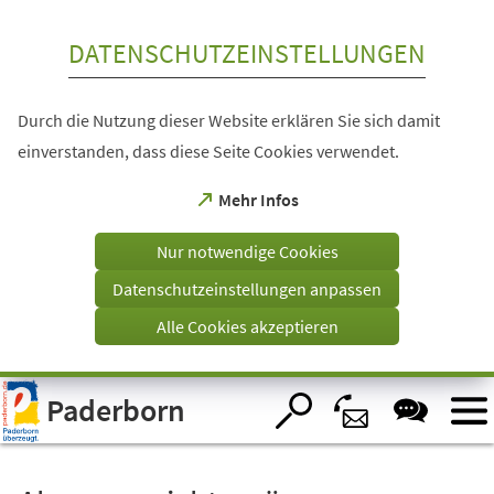
Inhalt anspringen
DATENSCHUTZEINSTELLUNGEN
Durch die Nutzung dieser Website erklären Sie sich damit
einverstanden, dass diese Seite Cookies verwendet.
(Öffnet
Mehr Infos
in
einem
Nur notwendige Cookies
neuen
Tab)
Datenschutzeinstellungen anpassen
Alle Cookies akzeptieren
Visuelle
Paderborn
Assistenzsoftware
öffnen.