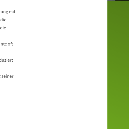
zung mit
 die
 die
nte oft
duziert
 seiner