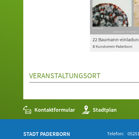
22 Baumann-einladun
© Kunstverein Paderborn
VERANSTALTUNGSORT
Kontaktformular
(Öffnet
Stadtplan
in
einem
neuen
Tab)
STADT PADERBORN
Telefon:
05251