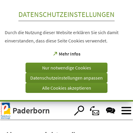
Inhalt anspringen
DATENSCHUTZEINSTELLUNGEN
Durch die Nutzung dieser Website erklären Sie sich damit
einverstanden, dass diese Seite Cookies verwendet.
(Öffnet
Mehr Infos
in
einem
Nur notwendige Cookies
neuen
Tab)
Datenschutzeinstellungen anpassen
Alle Cookies akzeptieren
Visuelle
Paderborn
Assistenzsoftware
öffnen.