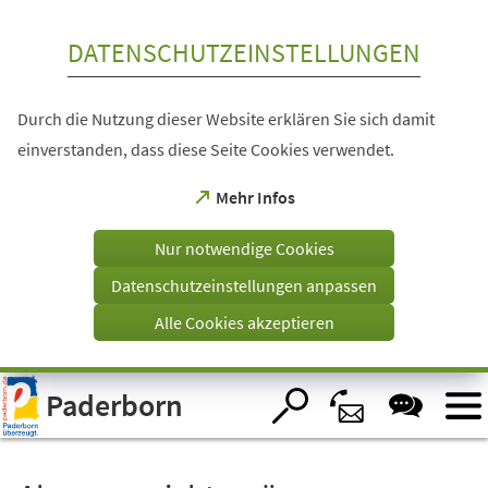
Inhalt anspringen
DATENSCHUTZEINSTELLUNGEN
Durch die Nutzung dieser Website erklären Sie sich damit
einverstanden, dass diese Seite Cookies verwendet.
(Öffnet
Mehr Infos
in
einem
Nur notwendige Cookies
neuen
Tab)
Datenschutzeinstellungen anpassen
Alle Cookies akzeptieren
Visuelle
Paderborn
Assistenzsoftware
öffnen.